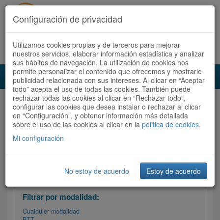
Configuración de privacidad
Utilizamos cookies propias y de terceros para mejorar
Español |
Català
Registrate ahora
Acceder
nuestros servicios, elaborar información estadística y analizar
sus hábitos de navegación. La utilización de cookies nos
permite personalizar el contenido que ofrecemos y mostrarle
Toggl
publicidad relacionada con sus intereses. Al clicar en “Aceptar
navig
todo” acepta el uso de todas las cookies. También puede
rechazar todas las cookies al clicar en “Rechazar todo”,
Audioruta
Todas las rutas
configurar las cookies que desea instalar o rechazar al clicar
en “Configuración”, y obtener información más detallada
sobre el uso de las cookies al clicar en la
Ordenar por:
politica de cookies
Más recientes
.
/
Todas las rutas
Dificultad /
Valoración
Mi configuración
No estoy de acuerdo
Estoy de acuerdo
Filtrar las rutas
Filtrar por modalidad:
Cualquier modalidad
BTT