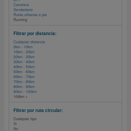
Carretera
Senderismo
Rutas urbanas a pie
Running
Filtrar por distancia:
Cualquier distancia
0km - 10km
10km - 20km
20km - 30km
30km - 40km
40km - 50km
50km - 60km
60km - 70km
70km - 80km
80km - 90km
90km - 100km
100km +
Filtrar por ruta circular:
Cualquier tipo
Si
No