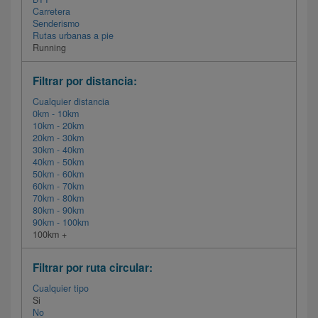
Carretera
Senderismo
Rutas urbanas a pie
Running
Filtrar por distancia:
Cualquier distancia
0km - 10km
10km - 20km
20km - 30km
30km - 40km
40km - 50km
50km - 60km
60km - 70km
70km - 80km
80km - 90km
90km - 100km
100km +
Filtrar por ruta circular:
Cualquier tipo
Si
No