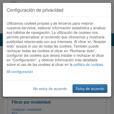
Configuración de privacidad
Utilizamos cookies propias y de terceros para mejorar
Español |
Català
Registrate ahora
Acceder
nuestros servicios, elaborar información estadística y analizar
sus hábitos de navegación. La utilización de cookies nos
permite personalizar el contenido que ofrecemos y mostrarle
Toggl
publicidad relacionada con sus intereses. Al clicar en “Aceptar
navig
todo” acepta el uso de todas las cookies. También puede
rechazar todas las cookies al clicar en “Rechazar todo”,
Audioruta
Todas las rutas
configurar las cookies que desea instalar o rechazar al clicar
en “Configuración”, y obtener información más detallada
sobre el uso de las cookies al clicar en la
Ordenar por:
politica de cookies
Más recientes
.
/
Todas las rutas
Dificultad /
Valoración
Mi configuración
No estoy de acuerdo
Estoy de acuerdo
Filtrar las rutas
Filtrar por modalidad:
Cualquier modalidad
BTT