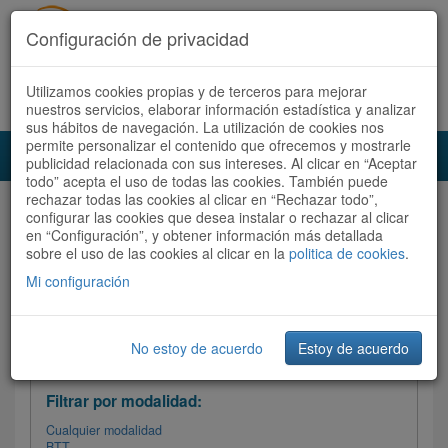
Configuración de privacidad
Utilizamos cookies propias y de terceros para mejorar
Español |
Català
Registrate ahora
Acceder
nuestros servicios, elaborar información estadística y analizar
sus hábitos de navegación. La utilización de cookies nos
permite personalizar el contenido que ofrecemos y mostrarle
Toggl
publicidad relacionada con sus intereses. Al clicar en “Aceptar
navig
todo” acepta el uso de todas las cookies. También puede
rechazar todas las cookies al clicar en “Rechazar todo”,
Audioruta
Todas las rutas
configurar las cookies que desea instalar o rechazar al clicar
en “Configuración”, y obtener información más detallada
sobre el uso de las cookies al clicar en la
Ordenar por:
politica de cookies
Más recientes
.
/
Todas las rutas
Dificultad /
Valoración
Mi configuración
No estoy de acuerdo
Estoy de acuerdo
Filtrar las rutas
Filtrar por modalidad:
Cualquier modalidad
BTT