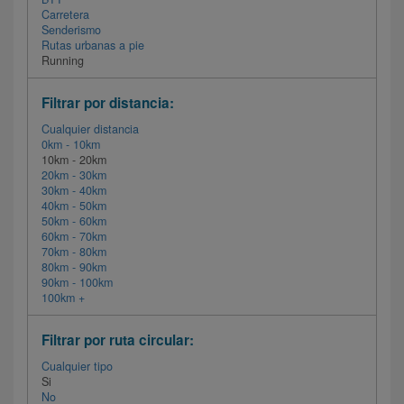
Carretera
Senderismo
Rutas urbanas a pie
Running
Filtrar por distancia:
Cualquier distancia
0km - 10km
10km - 20km
20km - 30km
30km - 40km
40km - 50km
50km - 60km
60km - 70km
70km - 80km
80km - 90km
90km - 100km
100km +
Filtrar por ruta circular:
Cualquier tipo
Si
No