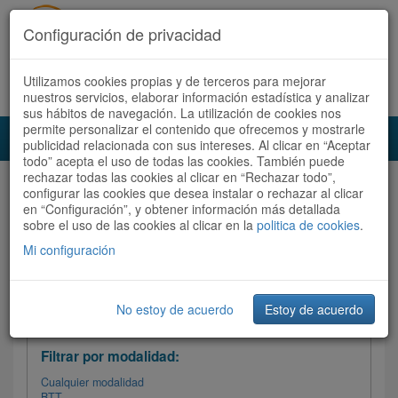
Configuración de privacidad
Utilizamos cookies propias y de terceros para mejorar
Español |
Català
Registrate ahora
Acceder
nuestros servicios, elaborar información estadística y analizar
sus hábitos de navegación. La utilización de cookies nos
permite personalizar el contenido que ofrecemos y mostrarle
Toggl
publicidad relacionada con sus intereses. Al clicar en “Aceptar
navig
todo” acepta el uso de todas las cookies. También puede
rechazar todas las cookies al clicar en “Rechazar todo”,
Audioruta
Todas las rutas
configurar las cookies que desea instalar o rechazar al clicar
en “Configuración”, y obtener información más detallada
sobre el uso de las cookies al clicar en la
Ordenar por:
politica de cookies
Más recientes
.
/
Todas las rutas
Dificultad /
Valoración
Mi configuración
No estoy de acuerdo
Estoy de acuerdo
Filtrar las rutas
Filtrar por modalidad:
Cualquier modalidad
BTT