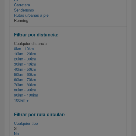
Carretera
Senderismo
Rutas urbanas a pie
Running
Filtrar por distancia:
Cualquier distancia
0km - 10km
10km - 20km
20km - 30km
30km - 40km
40km - 50km
50km - 60km
60km - 70km
70km - 80km
80km - 90km
90km - 100km
100km +
Filtrar por ruta circular:
Cualquier tipo
Si
No