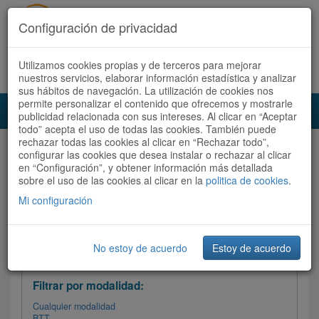
Configuración de privacidad
Utilizamos cookies propias y de terceros para mejorar
Español |
Català
Registrate ahora
Acceder
nuestros servicios, elaborar información estadística y analizar
sus hábitos de navegación. La utilización de cookies nos
permite personalizar el contenido que ofrecemos y mostrarle
Toggl
publicidad relacionada con sus intereses. Al clicar en “Aceptar
navig
todo” acepta el uso de todas las cookies. También puede
rechazar todas las cookies al clicar en “Rechazar todo”,
Audioruta
Todas las rutas
configurar las cookies que desea instalar o rechazar al clicar
en “Configuración”, y obtener información más detallada
sobre el uso de las cookies al clicar en la
Ordenar por:
politica de cookies
Más recientes
.
/
Todas las rutas
Dificultad /
Valoración
Mi configuración
No estoy de acuerdo
Estoy de acuerdo
Filtrar las rutas
Filtrar por modalidad:
Cualquier modalidad
BTT