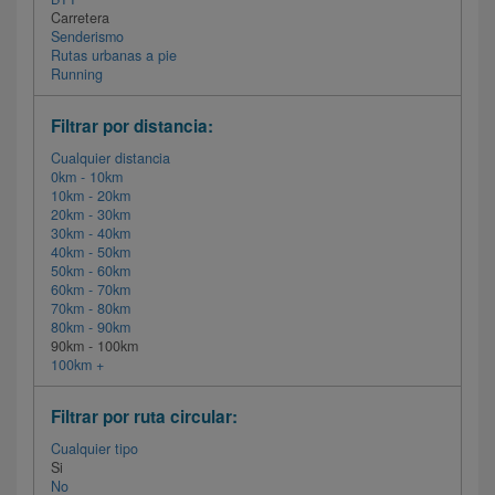
Carretera
Senderismo
Rutas urbanas a pie
Running
Filtrar por distancia:
Cualquier distancia
0km - 10km
10km - 20km
20km - 30km
30km - 40km
40km - 50km
50km - 60km
60km - 70km
70km - 80km
80km - 90km
90km - 100km
100km +
Filtrar por ruta circular:
Cualquier tipo
Si
No