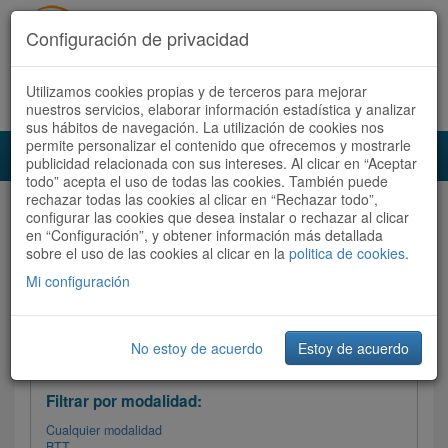
Configuración de privacidad
Utilizamos cookies propias y de terceros para mejorar
Español |
Català
Registrate ahora
Acceder
nuestros servicios, elaborar información estadística y analizar
sus hábitos de navegación. La utilización de cookies nos
permite personalizar el contenido que ofrecemos y mostrarle
Toggl
publicidad relacionada con sus intereses. Al clicar en “Aceptar
navig
todo” acepta el uso de todas las cookies. También puede
rechazar todas las cookies al clicar en “Rechazar todo”,
Audioruta
Todas las rutas
configurar las cookies que desea instalar o rechazar al clicar
en “Configuración”, y obtener información más detallada
sobre el uso de las cookies al clicar en la
Ordenar por:
politica de cookies
Más recientes
.
/
Todas las rutas
Dificultad /
Valoración
Mi configuración
No estoy de acuerdo
Estoy de acuerdo
Filtrar las rutas
Filtrar por modalidad:
Cualquier modalidad
BTT