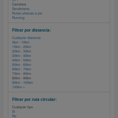
Carretera
Senderismo
Rutas urbanas a pie
Running
Filtrar por distancia:
Cualquier distancia
0km - 10km
10km - 20km
20km - 30km
30km - 40km
40km - 50km
50km - 60km
60km - 70km
70km - 80km
80km - 90km
90km - 100km
100km +
Filtrar por ruta circular:
Cualquier tipo
Si
No