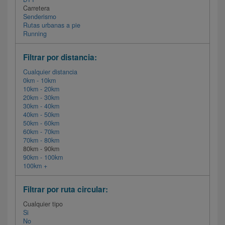
Carretera
Senderismo
Rutas urbanas a pie
Running
Filtrar por distancia:
Cualquier distancia
0km - 10km
10km - 20km
20km - 30km
30km - 40km
40km - 50km
50km - 60km
60km - 70km
70km - 80km
80km - 90km
90km - 100km
100km +
Filtrar por ruta circular:
Cualquier tipo
Si
No