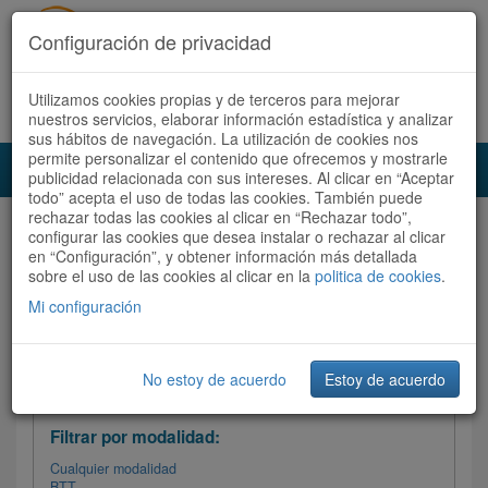
Configuración de privacidad
Utilizamos cookies propias y de terceros para mejorar
Español |
Català
Registrate ahora
Acceder
nuestros servicios, elaborar información estadística y analizar
sus hábitos de navegación. La utilización de cookies nos
permite personalizar el contenido que ofrecemos y mostrarle
Toggl
publicidad relacionada con sus intereses. Al clicar en “Aceptar
navig
todo” acepta el uso de todas las cookies. También puede
rechazar todas las cookies al clicar en “Rechazar todo”,
Audioruta
Todas las rutas
configurar las cookies que desea instalar o rechazar al clicar
en “Configuración”, y obtener información más detallada
sobre el uso de las cookies al clicar en la
Ordenar por:
politica de cookies
Más recientes
.
/
Todas las rutas
Dificultad /
Valoración
Mi configuración
No estoy de acuerdo
Estoy de acuerdo
Filtrar las rutas
Filtrar por modalidad:
Cualquier modalidad
BTT