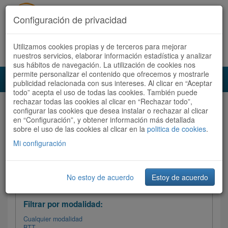
Configuración de privacidad
Utilizamos cookies propias y de terceros para mejorar
Español |
Català
Registrate ahora
Acceder
nuestros servicios, elaborar información estadística y analizar
sus hábitos de navegación. La utilización de cookies nos
permite personalizar el contenido que ofrecemos y mostrarle
Toggl
publicidad relacionada con sus intereses. Al clicar en “Aceptar
navig
todo” acepta el uso de todas las cookies. También puede
rechazar todas las cookies al clicar en “Rechazar todo”,
Audioruta
Todas las rutas
configurar las cookies que desea instalar o rechazar al clicar
en “Configuración”, y obtener información más detallada
sobre el uso de las cookies al clicar en la
Ordenar por:
politica de cookies
Más recientes
.
/
Todas las rutas
Dificultad /
Valoración
Mi configuración
No estoy de acuerdo
Estoy de acuerdo
Filtrar las rutas
Filtrar por modalidad:
Cualquier modalidad
BTT