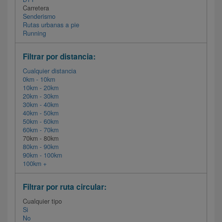
Carretera
Senderismo
Rutas urbanas a pie
Running
Filtrar por distancia:
Cualquier distancia
0km - 10km
10km - 20km
20km - 30km
30km - 40km
40km - 50km
50km - 60km
60km - 70km
70km - 80km
80km - 90km
90km - 100km
100km +
Filtrar por ruta circular:
Cualquier tipo
Si
No