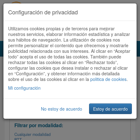
Configuración de privacidad
Utilizamos cookies propias y de terceros para mejorar
Español |
Català
Registrate ahora
Acceder
nuestros servicios, elaborar información estadística y analizar
sus hábitos de navegación. La utilización de cookies nos
permite personalizar el contenido que ofrecemos y mostrarle
Toggl
publicidad relacionada con sus intereses. Al clicar en “Aceptar
navig
todo” acepta el uso de todas las cookies. También puede
rechazar todas las cookies al clicar en “Rechazar todo”,
Audioruta
Todas las rutas
configurar las cookies que desea instalar o rechazar al clicar
en “Configuración”, y obtener información más detallada
sobre el uso de las cookies al clicar en la
Ordenar por:
politica de cookies
Más recientes
.
/
Todas las rutas
Dificultad /
Valoración
Mi configuración
No estoy de acuerdo
Estoy de acuerdo
Filtrar las rutas
Filtrar por modalidad:
Cualquier modalidad
BTT