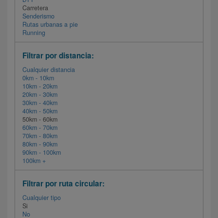
Carretera
Senderismo
Rutas urbanas a pie
Running
Filtrar por distancia:
Cualquier distancia
0km - 10km
10km - 20km
20km - 30km
30km - 40km
40km - 50km
50km - 60km
60km - 70km
70km - 80km
80km - 90km
90km - 100km
100km +
Filtrar por ruta circular:
Cualquier tipo
Si
No