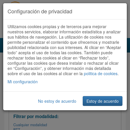
Configuración de privacidad
Utilizamos cookies propias y de terceros para mejorar
Español |
Català
Registrate ahora
Acceder
nuestros servicios, elaborar información estadística y analizar
sus hábitos de navegación. La utilización de cookies nos
permite personalizar el contenido que ofrecemos y mostrarle
Toggl
publicidad relacionada con sus intereses. Al clicar en “Aceptar
navig
todo” acepta el uso de todas las cookies. También puede
rechazar todas las cookies al clicar en “Rechazar todo”,
Audioruta
Todas las rutas
configurar las cookies que desea instalar o rechazar al clicar
en “Configuración”, y obtener información más detallada
sobre el uso de las cookies al clicar en la
Ordenar por:
politica de cookies
Más recientes
.
/
Todas las rutas
Dificultad /
Valoración
Mi configuración
No estoy de acuerdo
Estoy de acuerdo
Filtrar las rutas
Filtrar por modalidad:
Cualquier modalidad
BTT