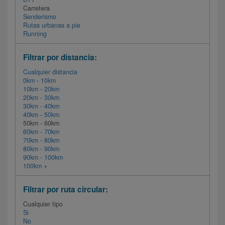
Carretera
Senderismo
Rutas urbanas a pie
Running
Filtrar por distancia:
Cualquier distancia
0km - 10km
10km - 20km
20km - 30km
30km - 40km
40km - 50km
50km - 60km
60km - 70km
70km - 80km
80km - 90km
90km - 100km
100km +
Filtrar por ruta circular:
Cualquier tipo
Si
No