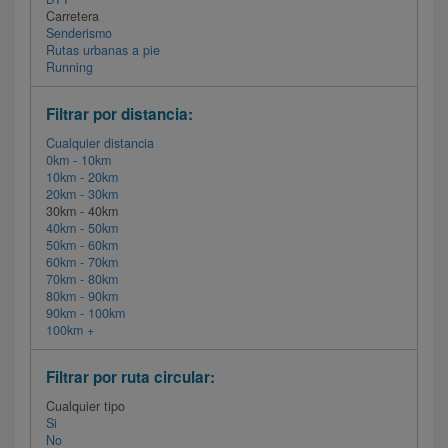
Carretera
Senderismo
Rutas urbanas a pie
Running
Filtrar por distancia:
Cualquier distancia
0km - 10km
10km - 20km
20km - 30km
30km - 40km
40km - 50km
50km - 60km
60km - 70km
70km - 80km
80km - 90km
90km - 100km
100km +
Filtrar por ruta circular:
Cualquier tipo
Si
No