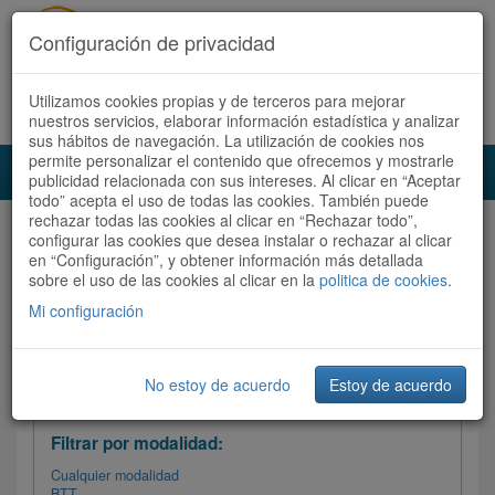
Configuración de privacidad
Utilizamos cookies propias y de terceros para mejorar
Español |
Català
Registrate ahora
Acceder
nuestros servicios, elaborar información estadística y analizar
sus hábitos de navegación. La utilización de cookies nos
permite personalizar el contenido que ofrecemos y mostrarle
Toggl
publicidad relacionada con sus intereses. Al clicar en “Aceptar
navig
todo” acepta el uso de todas las cookies. También puede
rechazar todas las cookies al clicar en “Rechazar todo”,
Audioruta
Todas las rutas
configurar las cookies que desea instalar o rechazar al clicar
en “Configuración”, y obtener información más detallada
sobre el uso de las cookies al clicar en la
Ordenar por:
politica de cookies
Más recientes
.
/
Todas las rutas
Dificultad /
Valoración
Mi configuración
No estoy de acuerdo
Estoy de acuerdo
Filtrar las rutas
Filtrar por modalidad:
Cualquier modalidad
BTT