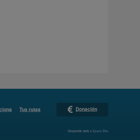
Donación
ciona
Tus rutas
Desarrollo web x
Space Bits