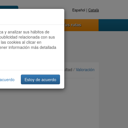
Español |
Català
Registrate ahora
Acceder
o funciona
Tus rutas
ca y analizar sus hábitos de
publicidad relacionada con sus
las cookies al clicar en
btener información más detallada
Ordenar por:
Más recientes
/ Dificultad /
Valoración
 acuerdo
Estoy de acuerdo