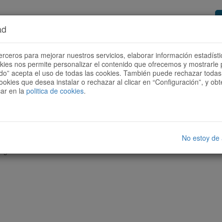
ad
or de rutas
Quieres ser colaborador?
Cóm
erceros para mejorar nuestros servicios, elaborar información estadísti
okies nos permite personalizar el contenido que ofrecemos y mostrarle 
todo” acepta el uso de todas las cookies. También puede rechazar todas 
ookies que desea instalar o rechazar al clicar en “Configuración”, y o
car en la
politica de cookies
.
No estoy de
nguna ruta con las características seleccionadas