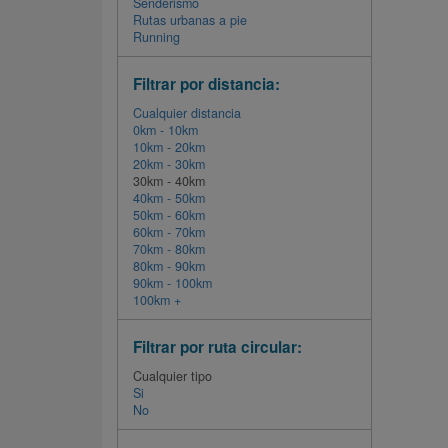
Senderismo
Rutas urbanas a pie
Running
Filtrar por distancia:
Cualquier distancia
0km - 10km
10km - 20km
20km - 30km
30km - 40km
40km - 50km
50km - 60km
60km - 70km
70km - 80km
80km - 90km
90km - 100km
100km +
Filtrar por ruta circular:
Cualquier tipo
Si
No