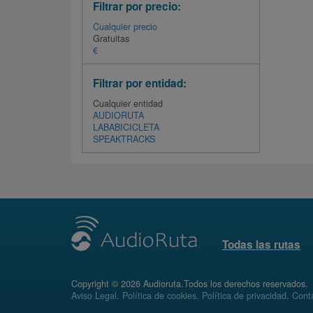
Filtrar por precio:
Cualquier precio
Gratuitas
€
Filtrar por entidad:
Cualquier entidad
AUDIORUTA
LABABICICLETA
SPEAKTRACKS
Todas las rutas
Copyright © 2026 Audioruta.Todos los derechos reservados.
Aviso Legal
.
Política de cookies
.
Política de privacidad
.
Conta