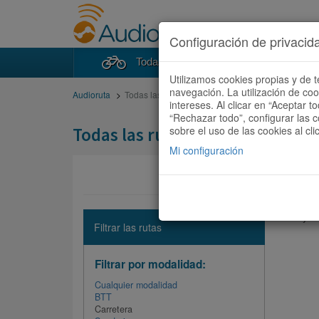
Configuración de privacid
Todas las rutas
Buscad
Utilizamos cookies propias y de t
navegación. La utilización de co
Audioruta
Todas las rutas
intereses. Al clicar en “Aceptar 
“Rechazar todo”, configurar las c
Todas las rutas
sobre el uso de las cookies al cli
Mi configuración
No hay ni
Filtrar las rutas
Filtrar por modalidad:
Cualquier modalidad
BTT
Carretera