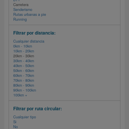
Carretera
Senderismo
Rutas urbanas a pie
Running
Filtrar por distancia:
Cualquier distancia
0km - 10km
10km - 20km
20km - 30km
30km - 40km
40km - 50km
50km - 60km
60km - 70km
70km - 80km
80km - 90km
90km - 100km
100km +
Filtrar por ruta circular:
Cualquier tipo
Si
No