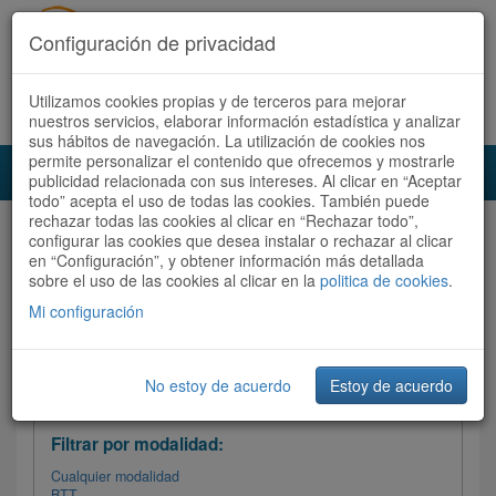
Configuración de privacidad
Utilizamos cookies propias y de terceros para mejorar
Español |
Català
Registrate ahora
Acceder
nuestros servicios, elaborar información estadística y analizar
sus hábitos de navegación. La utilización de cookies nos
permite personalizar el contenido que ofrecemos y mostrarle
Toggl
publicidad relacionada con sus intereses. Al clicar en “Aceptar
navig
todo” acepta el uso de todas las cookies. También puede
rechazar todas las cookies al clicar en “Rechazar todo”,
Audioruta
Todas las rutas
configurar las cookies que desea instalar o rechazar al clicar
en “Configuración”, y obtener información más detallada
sobre el uso de las cookies al clicar en la
Ordenar por:
politica de cookies
Más recientes
.
/
Todas las rutas
Dificultad /
Valoración
Mi configuración
No estoy de acuerdo
Estoy de acuerdo
Filtrar las rutas
Filtrar por modalidad:
Cualquier modalidad
BTT