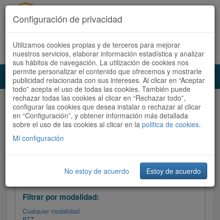
Configuración de privacidad
Utilizamos cookies propias y de terceros para mejorar
Español |
Català
Registrate ahora
Acceder
nuestros servicios, elaborar información estadística y analizar
sus hábitos de navegación. La utilización de cookies nos
permite personalizar el contenido que ofrecemos y mostrarle
Toggl
publicidad relacionada con sus intereses. Al clicar en “Aceptar
navig
todo” acepta el uso de todas las cookies. También puede
rechazar todas las cookies al clicar en “Rechazar todo”,
Audioruta
Todas las rutas
configurar las cookies que desea instalar o rechazar al clicar
en “Configuración”, y obtener información más detallada
sobre el uso de las cookies al clicar en la
Ordenar por:
politica de cookies
Más recientes
.
/
Todas las rutas
Dificultad /
Valoración
Mi configuración
No estoy de acuerdo
Estoy de acuerdo
Filtrar las rutas
Filtrar por modalidad:
Cualquier modalidad
BTT