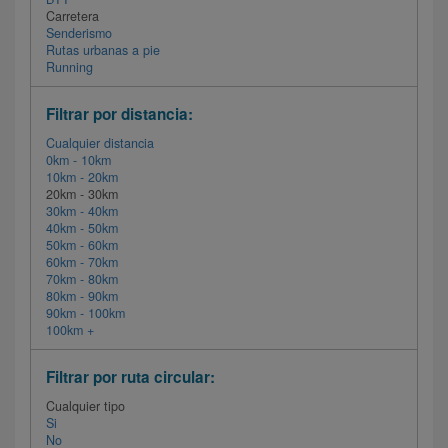
Carretera
Senderismo
Rutas urbanas a pie
Running
Filtrar por distancia:
Cualquier distancia
0km - 10km
10km - 20km
20km - 30km
30km - 40km
40km - 50km
50km - 60km
60km - 70km
70km - 80km
80km - 90km
90km - 100km
100km +
Filtrar por ruta circular:
Cualquier tipo
Si
No