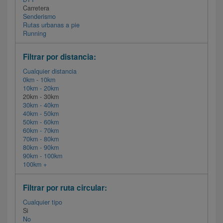
Carretera
Senderismo
Rutas urbanas a pie
Running
Filtrar por distancia:
Cualquier distancia
0km - 10km
10km - 20km
20km - 30km
30km - 40km
40km - 50km
50km - 60km
60km - 70km
70km - 80km
80km - 90km
90km - 100km
100km +
Filtrar por ruta circular:
Cualquier tipo
Si
No