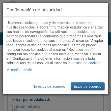
Configuración de privacidad
Utilizamos cookies propias y de terceros para mejorar
Español |
Català
Registrate ahora
Acceder
nuestros servicios, elaborar información estadística y analizar
sus hábitos de navegación. La utilización de cookies nos
permite personalizar el contenido que ofrecemos y mostrarle
Toggl
publicidad relacionada con sus intereses. Al clicar en “Aceptar
navig
todo” acepta el uso de todas las cookies. También puede
rechazar todas las cookies al clicar en “Rechazar todo”,
Audioruta
Todas las rutas
configurar las cookies que desea instalar o rechazar al clicar
en “Configuración”, y obtener información más detallada
sobre el uso de las cookies al clicar en la
Ordenar por:
politica de cookies
Más recientes
.
/
Todas las rutas
Dificultad /
Valoración
Mi configuración
No estoy de acuerdo
Estoy de acuerdo
Filtrar las rutas
Filtrar por modalidad:
Cualquier modalidad
BTT