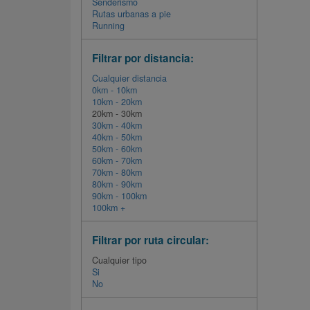
Senderismo
Rutas urbanas a pie
Running
Filtrar por distancia:
Cualquier distancia
0km - 10km
10km - 20km
20km - 30km
30km - 40km
40km - 50km
50km - 60km
60km - 70km
70km - 80km
80km - 90km
90km - 100km
100km +
Filtrar por ruta circular:
Cualquier tipo
Si
No