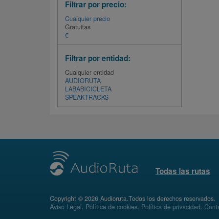
Filtrar por precio:
Cualquier precio
Gratuitas
€
Filtrar por entidad:
Cualquier entidad
AUDIORUTA
LABABICICLETA
SPEAKTRACKS
Todas las rutas
Copyright © 2026 Audioruta.Todos los derechos reservados.
Aviso Legal
.
Política de cookies
.
Política de privacidad
.
Conta