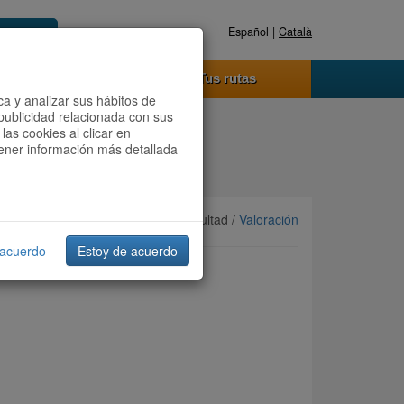
Español |
Català
Registrate ahora
Acceder
o funciona
Tus rutas
ca y analizar sus hábitos de
publicidad relacionada con sus
las cookies al clicar en
btener información más detallada
Ordenar por:
Más recientes
/ Dificultad /
Valoración
 acuerdo
Estoy de acuerdo