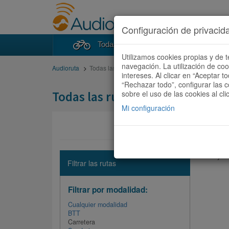
Configuración de privacid
Todas las rutas
Buscad
Utilizamos cookies propias y de t
navegación. La utilización de co
Audioruta
Todas las rutas
intereses. Al clicar en “Aceptar 
“Rechazar todo”, configurar las c
Todas las rutas
sobre el uso de las cookies al cli
Mi configuración
No hay ni
Filtrar las rutas
Filtrar por modalidad:
Cualquier modalidad
BTT
Carretera