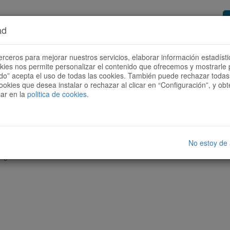
ad
or de rutas
Quieres ser colaborador?
Cóm
erceros para mejorar nuestros servicios, elaborar información estadísti
okies nos permite personalizar el contenido que ofrecemos y mostrarle 
todo” acepta el uso de todas las cookies. También puede rechazar todas 
ookies que desea instalar o rechazar al clicar en “Configuración”, y o
car en la
politica de cookies
.
No estoy de
nguna ruta con las características seleccionadas