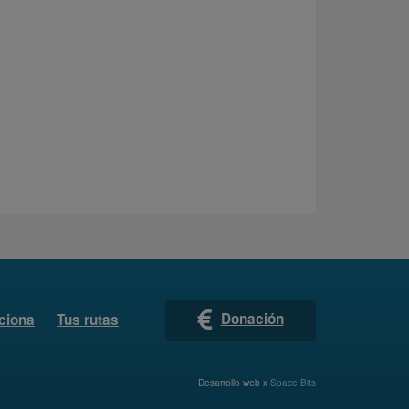
Donación
ciona
Tus rutas
Desarrollo web x
Space Bits