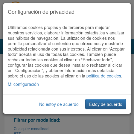
Configuración de privacidad
Utilizamos cookies propias y de terceros para mejorar
Español |
Català
Registrate ahora
Acceder
nuestros servicios, elaborar información estadística y analizar
sus hábitos de navegación. La utilización de cookies nos
permite personalizar el contenido que ofrecemos y mostrarle
Toggl
publicidad relacionada con sus intereses. Al clicar en “Aceptar
navig
todo” acepta el uso de todas las cookies. También puede
rechazar todas las cookies al clicar en “Rechazar todo”,
Audioruta
Todas las rutas
configurar las cookies que desea instalar o rechazar al clicar
en “Configuración”, y obtener información más detallada
sobre el uso de las cookies al clicar en la
Ordenar por:
politica de cookies
Más recientes
.
/
Todas las rutas
Dificultad /
Valoración
Mi configuración
No estoy de acuerdo
Estoy de acuerdo
Filtrar las rutas
Filtrar por modalidad:
Cualquier modalidad
BTT