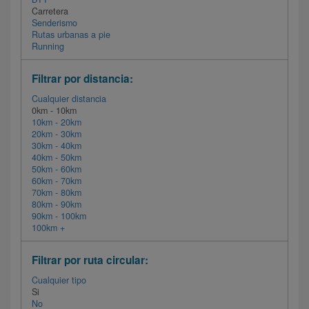
Carretera
Senderismo
Rutas urbanas a pie
Running
Filtrar por distancia:
Cualquier distancia
0km - 10km
10km - 20km
20km - 30km
30km - 40km
40km - 50km
50km - 60km
60km - 70km
70km - 80km
80km - 90km
90km - 100km
100km +
Filtrar por ruta circular:
Cualquier tipo
Si
No