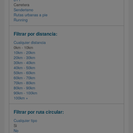
Carretera
Senderismo
Rutas urbanas a pie
Running
Filtrar por distancia:
Cualquier distancia
0km - 10km
10km - 20km
20km - 30km
30km - 40km
40km - 50km
50km - 60km
60km - 70km
70km - 80km
80km - 90km
90km - 100km
100km +
Filtrar por ruta circular:
Cualquier tipo
Si
No