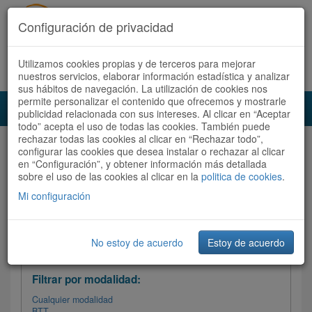
Configuración de privacidad
Utilizamos cookies propias y de terceros para mejorar
Español |
Català
Registrate ahora
Acceder
nuestros servicios, elaborar información estadística y analizar
sus hábitos de navegación. La utilización de cookies nos
permite personalizar el contenido que ofrecemos y mostrarle
Toggl
publicidad relacionada con sus intereses. Al clicar en “Aceptar
navig
todo” acepta el uso de todas las cookies. También puede
rechazar todas las cookies al clicar en “Rechazar todo”,
Audioruta
Todas las rutas
configurar las cookies que desea instalar o rechazar al clicar
en “Configuración”, y obtener información más detallada
sobre el uso de las cookies al clicar en la
Ordenar por:
politica de cookies
Más recientes
.
/
Todas las rutas
Dificultad /
Valoración
Mi configuración
No estoy de acuerdo
Estoy de acuerdo
Filtrar las rutas
Filtrar por modalidad:
Cualquier modalidad
BTT