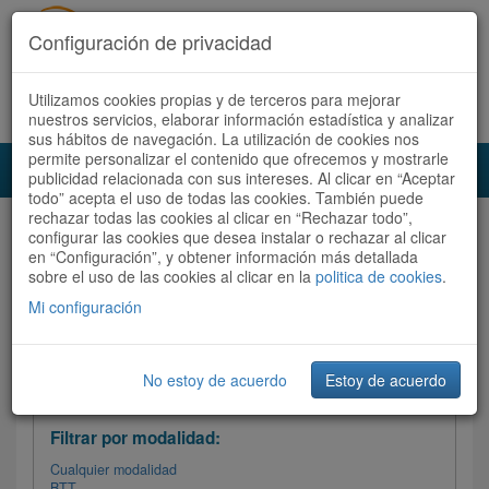
Configuración de privacidad
Utilizamos cookies propias y de terceros para mejorar
Español |
Català
Registrate ahora
Acceder
nuestros servicios, elaborar información estadística y analizar
sus hábitos de navegación. La utilización de cookies nos
permite personalizar el contenido que ofrecemos y mostrarle
Toggl
publicidad relacionada con sus intereses. Al clicar en “Aceptar
navig
todo” acepta el uso de todas las cookies. También puede
rechazar todas las cookies al clicar en “Rechazar todo”,
Audioruta
Todas las rutas
configurar las cookies que desea instalar o rechazar al clicar
en “Configuración”, y obtener información más detallada
sobre el uso de las cookies al clicar en la
Ordenar por:
politica de cookies
Más recientes
.
/
Todas las rutas
Dificultad /
Valoración
Mi configuración
No estoy de acuerdo
Estoy de acuerdo
Filtrar las rutas
Filtrar por modalidad:
Cualquier modalidad
BTT