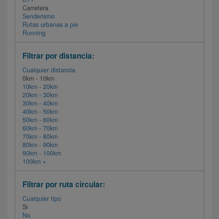
Carretera
Senderismo
Rutas urbanas a pie
Running
Filtrar por distancia:
Cualquier distancia
0km - 10km
10km - 20km
20km - 30km
30km - 40km
40km - 50km
50km - 60km
60km - 70km
70km - 80km
80km - 90km
90km - 100km
100km +
Filtrar por ruta circular:
Cualquier tipo
Si
No