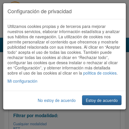
Configuración de privacidad
Utilizamos cookies propias y de terceros para mejorar
Español |
Català
Registrate ahora
Acceder
nuestros servicios, elaborar información estadística y analizar
sus hábitos de navegación. La utilización de cookies nos
permite personalizar el contenido que ofrecemos y mostrarle
Toggl
publicidad relacionada con sus intereses. Al clicar en “Aceptar
navig
todo” acepta el uso de todas las cookies. También puede
rechazar todas las cookies al clicar en “Rechazar todo”,
Audioruta
Todas las rutas
configurar las cookies que desea instalar o rechazar al clicar
en “Configuración”, y obtener información más detallada
sobre el uso de las cookies al clicar en la
Ordenar por:
politica de cookies
Más recientes
.
/
Todas las rutas
Dificultad /
Valoración
Mi configuración
No estoy de acuerdo
Estoy de acuerdo
Filtrar las rutas
Filtrar por modalidad:
Cualquier modalidad
BTT