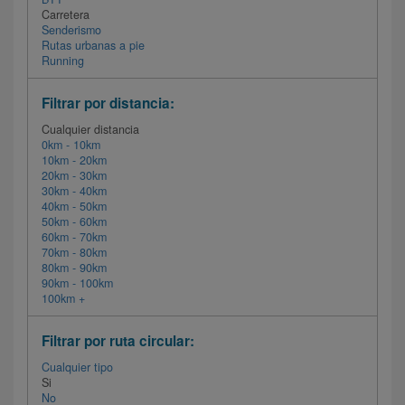
Carretera
Senderismo
Rutas urbanas a pie
Running
Filtrar por distancia:
Cualquier distancia
0km - 10km
10km - 20km
20km - 30km
30km - 40km
40km - 50km
50km - 60km
60km - 70km
70km - 80km
80km - 90km
90km - 100km
100km +
Filtrar por ruta circular:
Cualquier tipo
Si
No