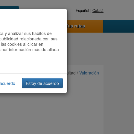
Español |
Català
Registrate ahora
Acceder
o funciona
Tus rutas
ca y analizar sus hábitos de
publicidad relacionada con sus
las cookies al clicar en
btener información más detallada
Ordenar por:
Más recientes
/ Dificultad /
Valoración
 acuerdo
Estoy de acuerdo