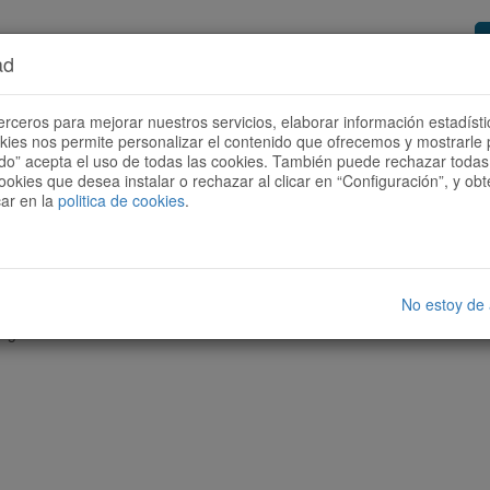
ad
or de rutas
Quieres ser colaborador?
Cóm
erceros para mejorar nuestros servicios, elaborar información estadísti
okies nos permite personalizar el contenido que ofrecemos y mostrarle 
todo” acepta el uso de todas las cookies. También puede rechazar todas 
ookies que desea instalar o rechazar al clicar en “Configuración”, y o
car en la
politica de cookies
.
No estoy de
nguna ruta con las características seleccionadas