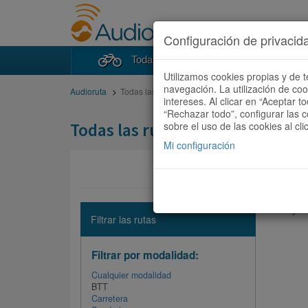
Configuración de privacid
Todas las rutas
Buscad
Utilizamos cookies propias y de t
navegación. La utilización de co
Audioruta
Todas las rutas
intereses. Al clicar en “Aceptar 
“Rechazar todo”, configurar las c
Todas las rutas
sobre el uso de las cookies al cli
Mi configuración
No hay ni
Filtrar las rutas
Filtrar por modalidad:
Cualquier modalidad
BTT
Carretera