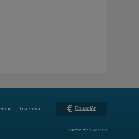
Donación
ciona
Tus rutas
Desarrollo web x
Space Bits