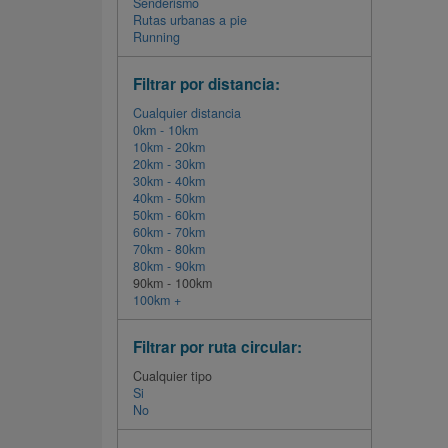
Senderismo
Rutas urbanas a pie
Running
Filtrar por distancia:
Cualquier distancia
0km - 10km
10km - 20km
20km - 30km
30km - 40km
40km - 50km
50km - 60km
60km - 70km
70km - 80km
80km - 90km
90km - 100km
100km +
Filtrar por ruta circular:
Cualquier tipo
Si
No