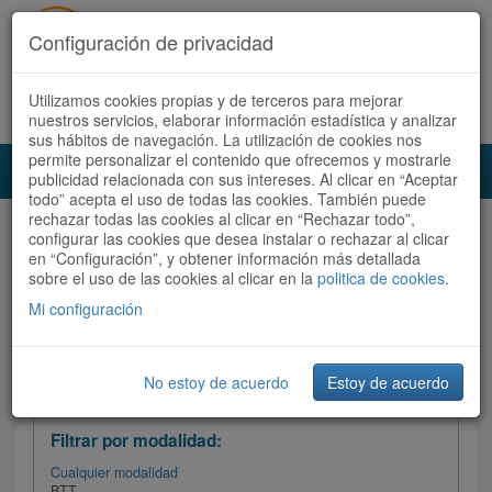
Configuración de privacidad
Utilizamos cookies propias y de terceros para mejorar
Español |
Català
Registrate ahora
Acceder
nuestros servicios, elaborar información estadística y analizar
sus hábitos de navegación. La utilización de cookies nos
permite personalizar el contenido que ofrecemos y mostrarle
Toggl
publicidad relacionada con sus intereses. Al clicar en “Aceptar
navig
todo” acepta el uso de todas las cookies. También puede
rechazar todas las cookies al clicar en “Rechazar todo”,
Audioruta
Todas las rutas
configurar las cookies que desea instalar o rechazar al clicar
en “Configuración”, y obtener información más detallada
sobre el uso de las cookies al clicar en la
Ordenar por:
politica de cookies
Más recientes
.
/
Todas las rutas
Dificultad /
Valoración
Mi configuración
No estoy de acuerdo
Estoy de acuerdo
Filtrar las rutas
Filtrar por modalidad:
Cualquier modalidad
BTT