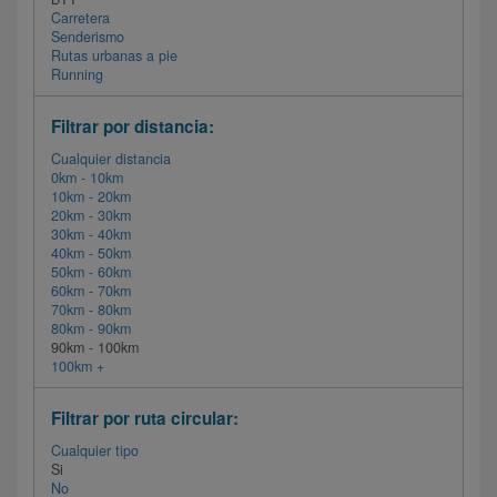
Carretera
Senderismo
Rutas urbanas a pie
Running
Filtrar por distancia:
Cualquier distancia
0km - 10km
10km - 20km
20km - 30km
30km - 40km
40km - 50km
50km - 60km
60km - 70km
70km - 80km
80km - 90km
90km - 100km
100km +
Filtrar por ruta circular:
Cualquier tipo
Si
No