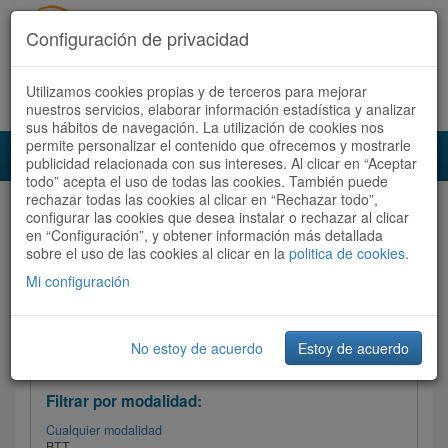
Configuración de privacidad
Utilizamos cookies propias y de terceros para mejorar
Español |
Català
Registrate ahora
Acceder
nuestros servicios, elaborar información estadística y analizar
sus hábitos de navegación. La utilización de cookies nos
permite personalizar el contenido que ofrecemos y mostrarle
Toggl
publicidad relacionada con sus intereses. Al clicar en “Aceptar
navig
todo” acepta el uso de todas las cookies. También puede
rechazar todas las cookies al clicar en “Rechazar todo”,
Audioruta
Todas las rutas
configurar las cookies que desea instalar o rechazar al clicar
en “Configuración”, y obtener información más detallada
sobre el uso de las cookies al clicar en la
Ordenar por:
politica de cookies
Más recientes
.
/
Todas las rutas
Dificultad /
Valoración
Mi configuración
No estoy de acuerdo
Estoy de acuerdo
Filtrar las rutas
Filtrar por modalidad:
Cualquier modalidad
BTT