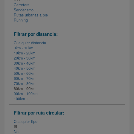
Carretera
Senderismo
Rutas urbanas a pie
Running
Filtrar por distancia:
Cualquier distancia
0km - 10km
10km - 20km
20km - 30km
30km - 40km
40km - 50km
50km - 60km
60km - 70km
70km - 80km
80km - 90km
90km - 100km
100km +
Filtrar por ruta circular:
Cualquier tipo
Si
No