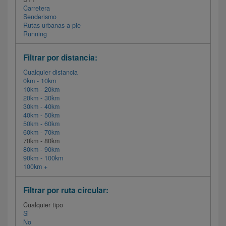
Carretera
Senderismo
Rutas urbanas a pie
Running
Filtrar por distancia:
Cualquier distancia
0km - 10km
10km - 20km
20km - 30km
30km - 40km
40km - 50km
50km - 60km
60km - 70km
70km - 80km
80km - 90km
90km - 100km
100km +
Filtrar por ruta circular:
Cualquier tipo
Si
No