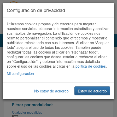
Configuración de privacidad
Utilizamos cookies propias y de terceros para mejorar
Español |
Català
Registrate ahora
Acceder
nuestros servicios, elaborar información estadística y analizar
sus hábitos de navegación. La utilización de cookies nos
permite personalizar el contenido que ofrecemos y mostrarle
Toggl
publicidad relacionada con sus intereses. Al clicar en “Aceptar
navig
todo” acepta el uso de todas las cookies. También puede
rechazar todas las cookies al clicar en “Rechazar todo”,
Audioruta
Todas las rutas
configurar las cookies que desea instalar o rechazar al clicar
en “Configuración”, y obtener información más detallada
sobre el uso de las cookies al clicar en la
Ordenar por:
politica de cookies
Más recientes
.
/
Todas las rutas
Dificultad /
Valoración
Mi configuración
No estoy de acuerdo
Estoy de acuerdo
Filtrar las rutas
Filtrar por modalidad:
Cualquier modalidad
BTT