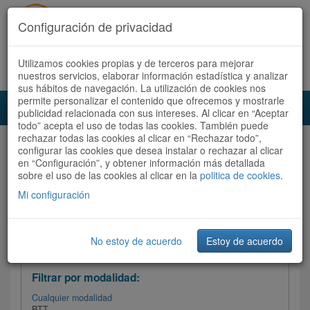
Configuración de privacidad
Utilizamos cookies propias y de terceros para mejorar
Español |
Català
Registrate ahora
Acceder
nuestros servicios, elaborar información estadística y analizar
sus hábitos de navegación. La utilización de cookies nos
permite personalizar el contenido que ofrecemos y mostrarle
Toggl
publicidad relacionada con sus intereses. Al clicar en “Aceptar
navig
todo” acepta el uso de todas las cookies. También puede
rechazar todas las cookies al clicar en “Rechazar todo”,
Audioruta
Todas las rutas
configurar las cookies que desea instalar o rechazar al clicar
en “Configuración”, y obtener información más detallada
sobre el uso de las cookies al clicar en la
Ordenar por:
politica de cookies
Más recientes
.
/
Todas las rutas
Dificultad /
Valoración
Mi configuración
No estoy de acuerdo
Estoy de acuerdo
Filtrar las rutas
Filtrar por modalidad:
Cualquier modalidad
BTT