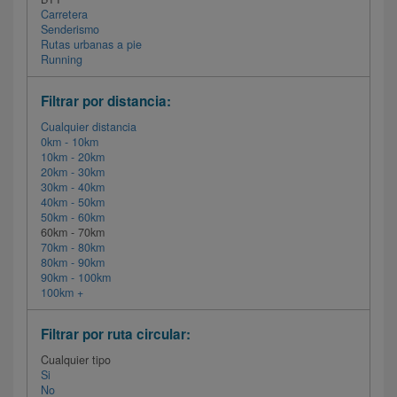
Carretera
Senderismo
Rutas urbanas a pie
Running
Filtrar por distancia:
Cualquier distancia
0km - 10km
10km - 20km
20km - 30km
30km - 40km
40km - 50km
50km - 60km
60km - 70km
70km - 80km
80km - 90km
90km - 100km
100km +
Filtrar por ruta circular:
Cualquier tipo
Si
No