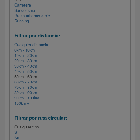
Carretera
Senderismo
Rutas urbanas a pie
Running
Filtrar por distancia:
Cualquier distancia
0km - 10km
10km - 20km
20km - 30km
30km - 40km
40km - 50km
50km - 60km
60km - 70km
70km - 80km
80km - 90km
90km - 100km
100km +
Filtrar por ruta circular:
Cualquier tipo
Si
No