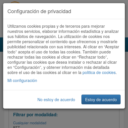
Configuración de privacidad
Utilizamos cookies propias y de terceros para mejorar
Español |
Català
Registrate ahora
Acceder
nuestros servicios, elaborar información estadística y analizar
sus hábitos de navegación. La utilización de cookies nos
permite personalizar el contenido que ofrecemos y mostrarle
Toggl
publicidad relacionada con sus intereses. Al clicar en “Aceptar
navig
todo” acepta el uso de todas las cookies. También puede
rechazar todas las cookies al clicar en “Rechazar todo”,
Audioruta
Todas las rutas
configurar las cookies que desea instalar o rechazar al clicar
en “Configuración”, y obtener información más detallada
sobre el uso de las cookies al clicar en la
Ordenar por:
politica de cookies
Más recientes
.
/
Todas las rutas
Dificultad /
Valoración
Mi configuración
No estoy de acuerdo
Estoy de acuerdo
Filtrar las rutas
Filtrar por modalidad:
Cualquier modalidad
BTT