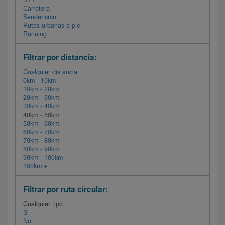
Carretera
Senderismo
Rutas urbanas a pie
Running
Filtrar por distancia:
Cualquier distancia
0km - 10km
10km - 20km
20km - 30km
30km - 40km
40km - 50km
50km - 60km
60km - 70km
70km - 80km
80km - 90km
90km - 100km
100km +
Filtrar por ruta circular:
Cualquier tipo
Si
No