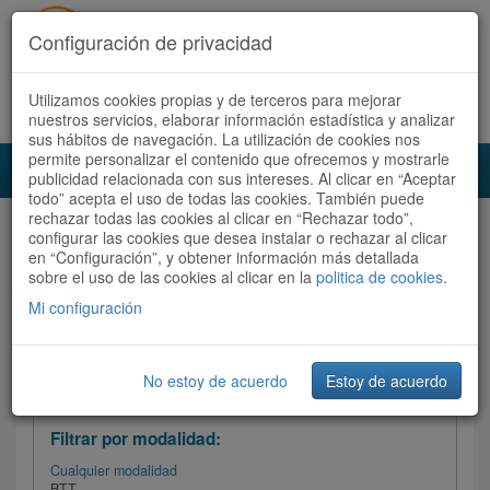
Configuración de privacidad
Utilizamos cookies propias y de terceros para mejorar
Español |
Català
Registrate ahora
Acceder
nuestros servicios, elaborar información estadística y analizar
sus hábitos de navegación. La utilización de cookies nos
permite personalizar el contenido que ofrecemos y mostrarle
Toggl
publicidad relacionada con sus intereses. Al clicar en “Aceptar
navig
todo” acepta el uso de todas las cookies. También puede
rechazar todas las cookies al clicar en “Rechazar todo”,
Audioruta
Todas las rutas
configurar las cookies que desea instalar o rechazar al clicar
en “Configuración”, y obtener información más detallada
sobre el uso de las cookies al clicar en la
Ordenar por:
politica de cookies
Más recientes
.
/
Todas las rutas
Dificultad /
Valoración
Mi configuración
No estoy de acuerdo
Estoy de acuerdo
Filtrar las rutas
Filtrar por modalidad:
Cualquier modalidad
BTT