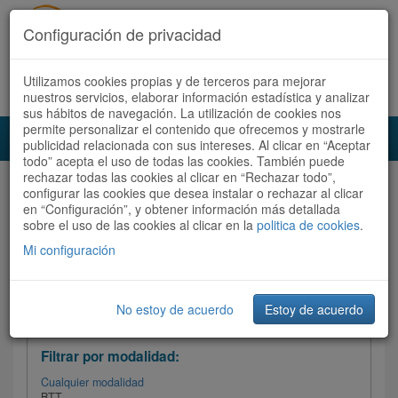
Configuración de privacidad
Utilizamos cookies propias y de terceros para mejorar
Español |
Català
Registrate ahora
Acceder
nuestros servicios, elaborar información estadística y analizar
sus hábitos de navegación. La utilización de cookies nos
permite personalizar el contenido que ofrecemos y mostrarle
Toggl
publicidad relacionada con sus intereses. Al clicar en “Aceptar
navig
todo” acepta el uso de todas las cookies. También puede
rechazar todas las cookies al clicar en “Rechazar todo”,
Audioruta
Todas las rutas
configurar las cookies que desea instalar o rechazar al clicar
en “Configuración”, y obtener información más detallada
sobre el uso de las cookies al clicar en la
Ordenar por:
politica de cookies
Más recientes
.
/
Todas las rutas
Dificultad /
Valoración
Mi configuración
No estoy de acuerdo
Estoy de acuerdo
Filtrar las rutas
Filtrar por modalidad:
Cualquier modalidad
BTT