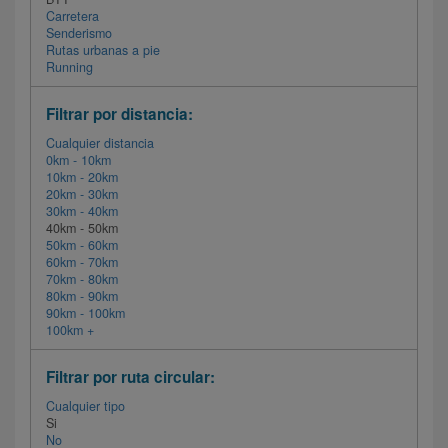
Carretera
Senderismo
Rutas urbanas a pie
Running
Filtrar por distancia:
Cualquier distancia
0km - 10km
10km - 20km
20km - 30km
30km - 40km
40km - 50km
50km - 60km
60km - 70km
70km - 80km
80km - 90km
90km - 100km
100km +
Filtrar por ruta circular:
Cualquier tipo
Si
No