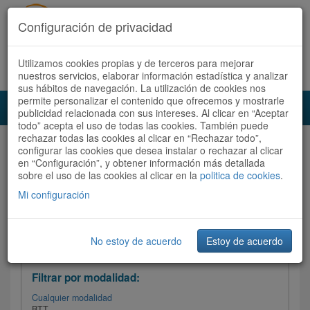
Configuración de privacidad
Utilizamos cookies propias y de terceros para mejorar
Español |
Català
Registrate ahora
Acceder
nuestros servicios, elaborar información estadística y analizar
sus hábitos de navegación. La utilización de cookies nos
permite personalizar el contenido que ofrecemos y mostrarle
Toggl
publicidad relacionada con sus intereses. Al clicar en “Aceptar
navig
todo” acepta el uso de todas las cookies. También puede
rechazar todas las cookies al clicar en “Rechazar todo”,
Audioruta
Todas las rutas
configurar las cookies que desea instalar o rechazar al clicar
en “Configuración”, y obtener información más detallada
sobre el uso de las cookies al clicar en la
Ordenar por:
politica de cookies
Más recientes
.
/
Todas las rutas
Dificultad /
Valoración
Mi configuración
No estoy de acuerdo
Estoy de acuerdo
Filtrar las rutas
Filtrar por modalidad:
Cualquier modalidad
BTT