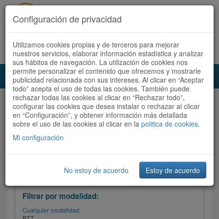
Configuración de privacidad
Utilizamos cookies propias y de terceros para mejorar
Español |
Català
Registrate ahora
Acceder
nuestros servicios, elaborar información estadística y analizar
sus hábitos de navegación. La utilización de cookies nos
permite personalizar el contenido que ofrecemos y mostrarle
Toggl
publicidad relacionada con sus intereses. Al clicar en “Aceptar
navig
todo” acepta el uso de todas las cookies. También puede
rechazar todas las cookies al clicar en “Rechazar todo”,
Audioruta
Todas las rutas
configurar las cookies que desea instalar o rechazar al clicar
en “Configuración”, y obtener información más detallada
sobre el uso de las cookies al clicar en la
Ordenar por:
politica de cookies
Más recientes
.
/
Todas las rutas
Dificultad /
Valoración
Mi configuración
No estoy de acuerdo
Estoy de acuerdo
Filtrar las rutas
Filtrar por modalidad:
Cualquier modalidad
BTT