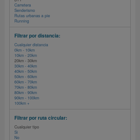
Carretera
Senderismo
Rutas urbanas a pie
Running
Filtrar por distancia:
Cualquier distancia
0km - 10km
10km - 20km
20km - 30km
30km - 40km
40km - 50km
50km - 60km
60km - 70km
70km - 80km
80km - 90km
90km - 100km
100km +
Filtrar por ruta circular:
Cualquier tipo
Si
No