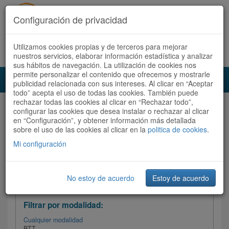
Configuración de privacidad
Utilizamos cookies propias y de terceros para mejorar
Español |
Català
Registrate ahora
Acceder
nuestros servicios, elaborar información estadística y analizar
sus hábitos de navegación. La utilización de cookies nos
permite personalizar el contenido que ofrecemos y mostrarle
Toggl
publicidad relacionada con sus intereses. Al clicar en “Aceptar
navig
todo” acepta el uso de todas las cookies. También puede
rechazar todas las cookies al clicar en “Rechazar todo”,
Audioruta
Todas las rutas
configurar las cookies que desea instalar o rechazar al clicar
en “Configuración”, y obtener información más detallada
sobre el uso de las cookies al clicar en la
Ordenar por:
politica de cookies
Más recientes
.
/
Todas las rutas
Dificultad /
Valoración
Mi configuración
No estoy de acuerdo
Estoy de acuerdo
Filtrar las rutas
Filtrar por modalidad:
Cualquier modalidad
BTT