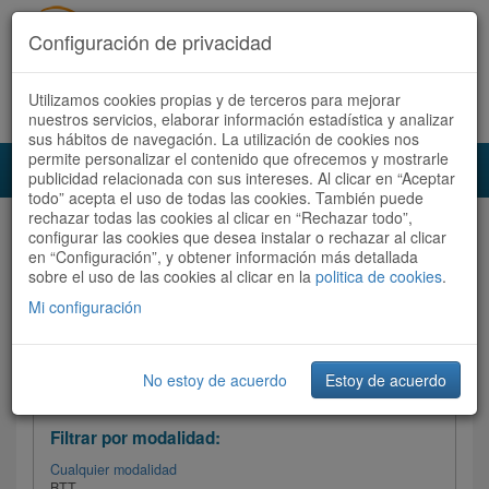
Configuración de privacidad
Utilizamos cookies propias y de terceros para mejorar
Español |
Català
Registrate ahora
Acceder
nuestros servicios, elaborar información estadística y analizar
sus hábitos de navegación. La utilización de cookies nos
permite personalizar el contenido que ofrecemos y mostrarle
Toggl
publicidad relacionada con sus intereses. Al clicar en “Aceptar
navig
todo” acepta el uso de todas las cookies. También puede
rechazar todas las cookies al clicar en “Rechazar todo”,
Audioruta
Todas las rutas
configurar las cookies que desea instalar o rechazar al clicar
en “Configuración”, y obtener información más detallada
sobre el uso de las cookies al clicar en la
Ordenar por:
politica de cookies
Más recientes
.
/
Todas las rutas
Dificultad /
Valoración
Mi configuración
No estoy de acuerdo
Estoy de acuerdo
Filtrar las rutas
Filtrar por modalidad:
Cualquier modalidad
BTT