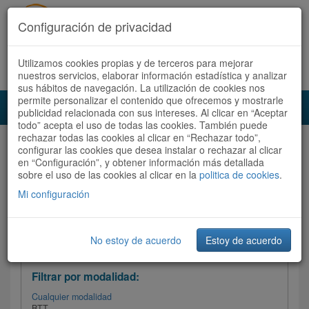
Configuración de privacidad
Utilizamos cookies propias y de terceros para mejorar
Español |
Català
Registrate ahora
Acceder
nuestros servicios, elaborar información estadística y analizar
sus hábitos de navegación. La utilización de cookies nos
permite personalizar el contenido que ofrecemos y mostrarle
Toggl
publicidad relacionada con sus intereses. Al clicar en “Aceptar
navig
todo” acepta el uso de todas las cookies. También puede
rechazar todas las cookies al clicar en “Rechazar todo”,
Audioruta
Todas las rutas
configurar las cookies que desea instalar o rechazar al clicar
en “Configuración”, y obtener información más detallada
sobre el uso de las cookies al clicar en la
Ordenar por:
politica de cookies
Más recientes
.
/
Todas las rutas
Dificultad /
Valoración
Mi configuración
No estoy de acuerdo
Estoy de acuerdo
Filtrar las rutas
Filtrar por modalidad:
Cualquier modalidad
BTT