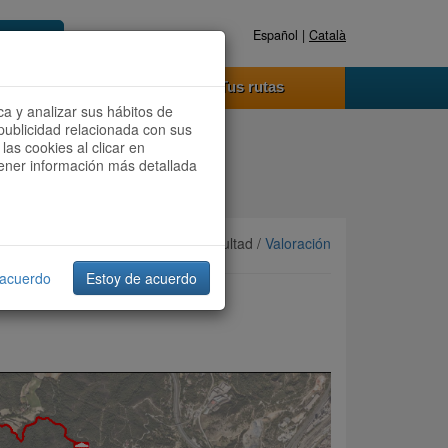
Español |
Català
Registrate ahora
Acceder
o funciona
Tus rutas
ca y analizar sus hábitos de
publicidad relacionada con sus
las cookies al clicar en
btener información más detallada
Ordenar por:
Más recientes
/ Dificultad /
Valoración
 acuerdo
Estoy de acuerdo
dir – Barcelona