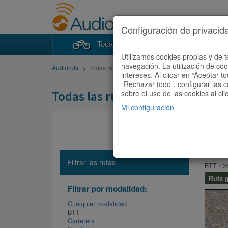
Configuración de privacid
Todas las rutas
Buscad
Utilizamos cookies propias y de t
navegación. La utilización de co
Audioruta
Todas las rutas
intereses. Al clicar en “Aceptar 
“Rechazar todo”, configurar las c
Todas las rutas
sobre el uso de las cookies al cli
Mi configuración
Barce
Filtrar las rutas
BTT / 2
Ruta g
Filtrar por modalidad:
Cualquier modalidad
BTT
Carretera