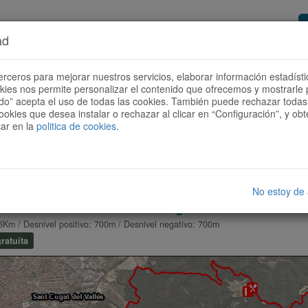
ad
or de rutas
Quieres ser colaborador?
Cóm
erceros para mejorar nuestros servicios, elaborar información estadísti
okies nos permite personalizar el contenido que ofrecemos y mostrarle 
todo” acepta el uso de todas las cookies. También puede rechazar todas 
ookies que desea instalar o rechazar al clicar en “Configuración”, y o
car en la
politica de cookies
.
No estoy de
lona Horta - Collserola - Sant Cugat del Vallés - Sant Me
6Km / Desnivel positivo: 700m / Desnivel negativo: 700m
ratuita