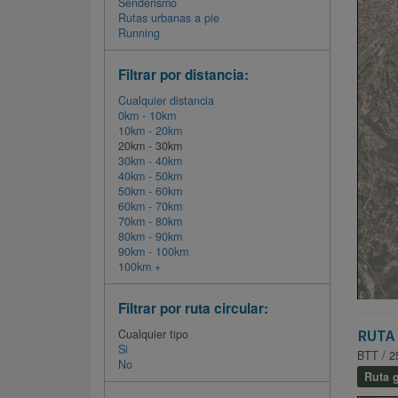
Senderismo
Rutas urbanas a pie
Running
Filtrar por distancia:
Cualquier distancia
0km - 10km
10km - 20km
20km - 30km
30km - 40km
40km - 50km
50km - 60km
60km - 70km
70km - 80km
80km - 90km
90km - 100km
100km +
Filtrar por ruta circular:
RUTA 
Cualquier tipo
Si
BTT / 2
No
Ruta g