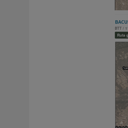
BACU
BTT / 1
Ruta g