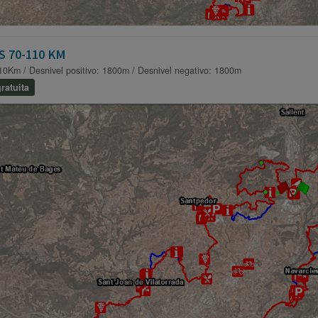
S 70-110 KM
10Km / Desnivel positivo: 1800m / Desnivel negativo: 1800m
ratuita