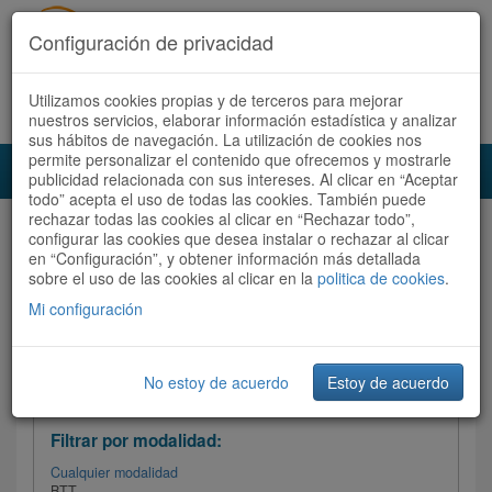
Configuración de privacidad
Utilizamos cookies propias y de terceros para mejorar
Español |
Català
Registrate ahora
Acceder
nuestros servicios, elaborar información estadística y analizar
sus hábitos de navegación. La utilización de cookies nos
permite personalizar el contenido que ofrecemos y mostrarle
Toggl
publicidad relacionada con sus intereses. Al clicar en “Aceptar
navig
todo” acepta el uso de todas las cookies. También puede
rechazar todas las cookies al clicar en “Rechazar todo”,
Audioruta
Todas las rutas
configurar las cookies que desea instalar o rechazar al clicar
en “Configuración”, y obtener información más detallada
sobre el uso de las cookies al clicar en la
Ordenar por:
politica de cookies
Más recientes
.
/
Todas las rutas
Dificultad /
Valoración
Mi configuración
No estoy de acuerdo
Estoy de acuerdo
Filtrar las rutas
Filtrar por modalidad:
Cualquier modalidad
BTT