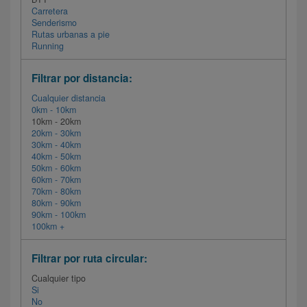
Carretera
Senderismo
Rutas urbanas a pie
Running
Filtrar por distancia:
Cualquier distancia
0km - 10km
10km - 20km
20km - 30km
30km - 40km
40km - 50km
50km - 60km
60km - 70km
70km - 80km
80km - 90km
90km - 100km
100km +
Filtrar por ruta circular:
Cualquier tipo
Si
No