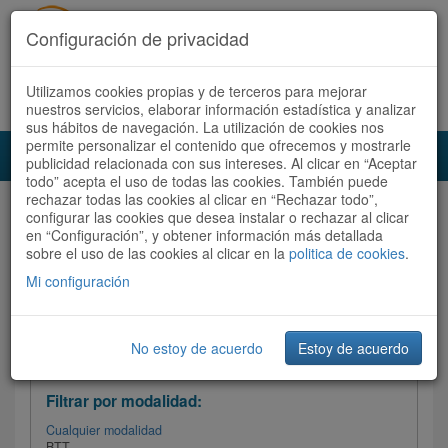
Configuración de privacidad
Utilizamos cookies propias y de terceros para mejorar
Español |
Català
Registrate ahora
Acceder
nuestros servicios, elaborar información estadística y analizar
sus hábitos de navegación. La utilización de cookies nos
permite personalizar el contenido que ofrecemos y mostrarle
Toggl
publicidad relacionada con sus intereses. Al clicar en “Aceptar
navig
todo” acepta el uso de todas las cookies. También puede
rechazar todas las cookies al clicar en “Rechazar todo”,
Audioruta
Todas las rutas
configurar las cookies que desea instalar o rechazar al clicar
en “Configuración”, y obtener información más detallada
sobre el uso de las cookies al clicar en la
Ordenar por:
politica de cookies
Más recientes
.
/
Todas las rutas
Dificultad /
Valoración
Mi configuración
No estoy de acuerdo
Estoy de acuerdo
Filtrar las rutas
Filtrar por modalidad:
Cualquier modalidad
BTT