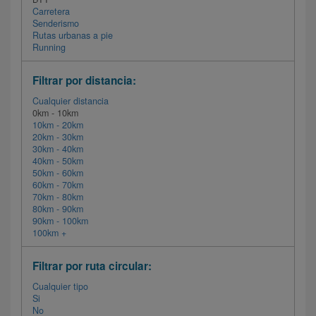
Carretera
Senderismo
Rutas urbanas a pie
Running
Filtrar por distancia:
Cualquier distancia
0km - 10km
10km - 20km
20km - 30km
30km - 40km
40km - 50km
50km - 60km
60km - 70km
70km - 80km
80km - 90km
90km - 100km
100km +
Filtrar por ruta circular:
Cualquier tipo
Si
No