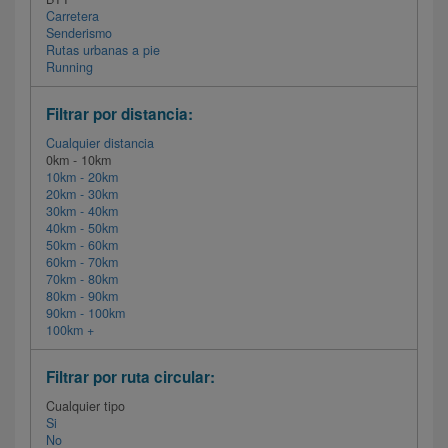
Carretera
Senderismo
Rutas urbanas a pie
Running
Filtrar por distancia:
Cualquier distancia
0km - 10km
10km - 20km
20km - 30km
30km - 40km
40km - 50km
50km - 60km
60km - 70km
70km - 80km
80km - 90km
90km - 100km
100km +
Filtrar por ruta circular:
Cualquier tipo
Si
No