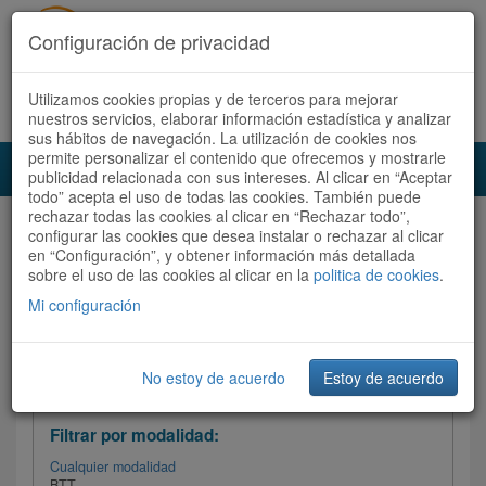
Configuración de privacidad
Utilizamos cookies propias y de terceros para mejorar
Español |
Català
Registrate ahora
Acceder
nuestros servicios, elaborar información estadística y analizar
sus hábitos de navegación. La utilización de cookies nos
permite personalizar el contenido que ofrecemos y mostrarle
Toggl
publicidad relacionada con sus intereses. Al clicar en “Aceptar
navig
todo” acepta el uso de todas las cookies. También puede
rechazar todas las cookies al clicar en “Rechazar todo”,
Audioruta
Todas las rutas
configurar las cookies que desea instalar o rechazar al clicar
en “Configuración”, y obtener información más detallada
sobre el uso de las cookies al clicar en la
Ordenar por:
politica de cookies
Más recientes
.
/
Todas las rutas
Dificultad /
Valoración
Mi configuración
No estoy de acuerdo
Estoy de acuerdo
Filtrar las rutas
Filtrar por modalidad:
Cualquier modalidad
BTT