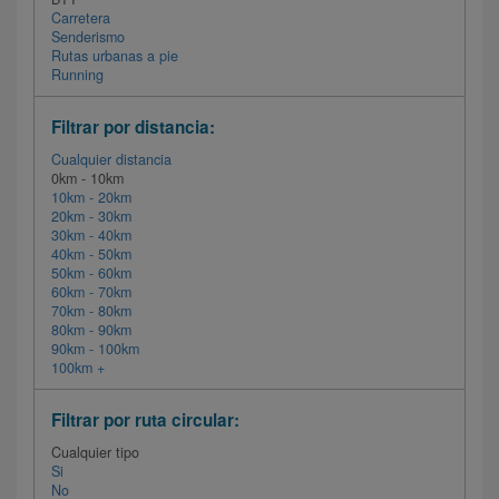
Carretera
Senderismo
Rutas urbanas a pie
Running
Filtrar por distancia:
Cualquier distancia
0km - 10km
10km - 20km
20km - 30km
30km - 40km
40km - 50km
50km - 60km
60km - 70km
70km - 80km
80km - 90km
90km - 100km
100km +
Filtrar por ruta circular:
Cualquier tipo
Si
No