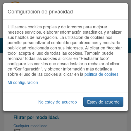
Configuración de privacidad
Utilizamos cookies propias y de terceros para mejorar
Español |
Català
Registrate ahora
Acceder
nuestros servicios, elaborar información estadística y analizar
sus hábitos de navegación. La utilización de cookies nos
permite personalizar el contenido que ofrecemos y mostrarle
Toggl
publicidad relacionada con sus intereses. Al clicar en “Aceptar
navig
todo” acepta el uso de todas las cookies. También puede
rechazar todas las cookies al clicar en “Rechazar todo”,
Audioruta
Todas las rutas
configurar las cookies que desea instalar o rechazar al clicar
en “Configuración”, y obtener información más detallada
sobre el uso de las cookies al clicar en la
Ordenar por:
politica de cookies
Más recientes
.
/
Todas las rutas
Dificultad /
Valoración
Mi configuración
No estoy de acuerdo
Estoy de acuerdo
Filtrar las rutas
Filtrar por modalidad:
Cualquier modalidad
BTT