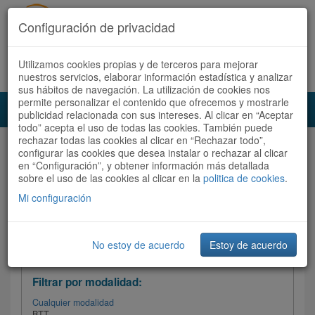
Configuración de privacidad
Utilizamos cookies propias y de terceros para mejorar
Español |
Català
Registrate ahora
Acceder
nuestros servicios, elaborar información estadística y analizar
sus hábitos de navegación. La utilización de cookies nos
permite personalizar el contenido que ofrecemos y mostrarle
Toggl
publicidad relacionada con sus intereses. Al clicar en “Aceptar
navig
todo” acepta el uso de todas las cookies. También puede
rechazar todas las cookies al clicar en “Rechazar todo”,
Audioruta
Todas las rutas
configurar las cookies que desea instalar o rechazar al clicar
en “Configuración”, y obtener información más detallada
sobre el uso de las cookies al clicar en la
Ordenar por:
politica de cookies
Más recientes
.
/
Todas las rutas
Dificultad /
Valoración
Mi configuración
No estoy de acuerdo
Estoy de acuerdo
Filtrar las rutas
Filtrar por modalidad:
Cualquier modalidad
BTT