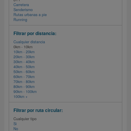
Carretera
Senderismo
Rutas urbanas a pie
Running
Filtrar por distancia:
Cualquier distancia
0km - 10km
10km - 20km
20km - 30km
30km - 40km
40km - 50km
50km - 60km
60km - 70km
70km - 80km
80km - 90km
90km - 100km
100km +
Filtrar por ruta circular:
Cualquier tipo
Si
No