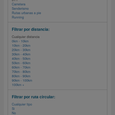
Carretera
Senderismo
Rutas urbanas a pie
Running
Filtrar por distancia:
Cualquier distancia
0km - 10km
10km - 20km
20km - 30km
30km - 40km
40km - 50km
50km - 60km
60km - 70km
70km - 80km
80km - 90km
90km - 100km
100km +
Filtrar por ruta circular:
Cualquier tipo
Si
No