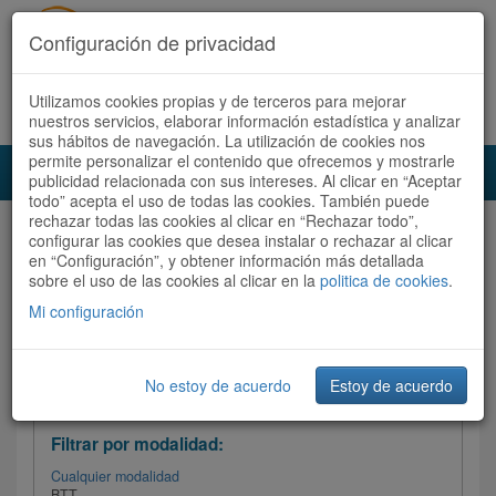
Configuración de privacidad
Utilizamos cookies propias y de terceros para mejorar
Español |
Català
Registrate ahora
Acceder
nuestros servicios, elaborar información estadística y analizar
sus hábitos de navegación. La utilización de cookies nos
permite personalizar el contenido que ofrecemos y mostrarle
Toggl
publicidad relacionada con sus intereses. Al clicar en “Aceptar
navig
todo” acepta el uso de todas las cookies. También puede
rechazar todas las cookies al clicar en “Rechazar todo”,
Audioruta
Todas las rutas
configurar las cookies que desea instalar o rechazar al clicar
en “Configuración”, y obtener información más detallada
sobre el uso de las cookies al clicar en la
Ordenar por:
politica de cookies
Más recientes
.
/
Todas las rutas
Dificultad /
Valoración
Mi configuración
No estoy de acuerdo
Estoy de acuerdo
Filtrar las rutas
Filtrar por modalidad:
Cualquier modalidad
BTT