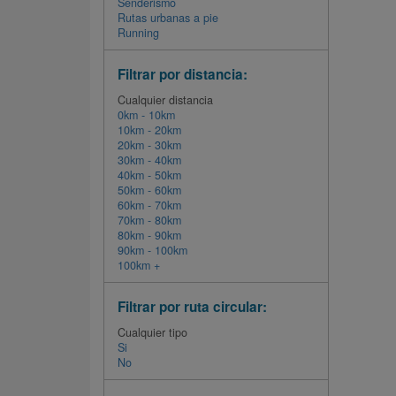
Senderismo
Rutas urbanas a pie
Running
Filtrar por distancia:
Cualquier distancia
0km - 10km
10km - 20km
20km - 30km
30km - 40km
40km - 50km
50km - 60km
60km - 70km
70km - 80km
80km - 90km
90km - 100km
100km +
Filtrar por ruta circular:
Cualquier tipo
Si
No