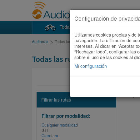
Configuración de privacid
Todas las rutas
Buscad
Utilizamos cookies propias y de t
navegación. La utilización de co
Audioruta
Todas las rutas
intereses. Al clicar en “Aceptar 
“Rechazar todo”, configurar las c
Todas las rutas
sobre el uso de las cookies al cli
Mi configuración
No hay ni
Filtrar las rutas
Filtrar por modalidad:
Cualquier modalidad
BTT
Carretera