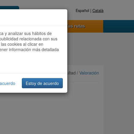
Español |
Català
Registrate ahora
Acceder
o funciona
Tus rutas
ca y analizar sus hábitos de
publicidad relacionada con sus
las cookies al clicar en
btener información más detallada
Ordenar por:
Más recientes
/ Dificultad /
Valoración
 acuerdo
Estoy de acuerdo