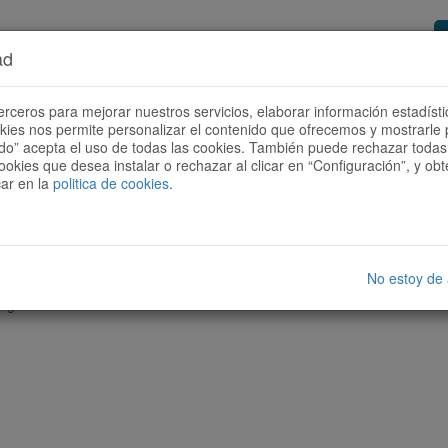
ad
or de rutas
Quieres ser colaborador?
Cóm
erceros para mejorar nuestros servicios, elaborar información estadísti
okies nos permite personalizar el contenido que ofrecemos y mostrarle 
todo” acepta el uso de todas las cookies. También puede rechazar todas 
ookies que desea instalar o rechazar al clicar en “Configuración”, y o
car en la
politica de cookies
.
No estoy de
nguna ruta con las características seleccionadas