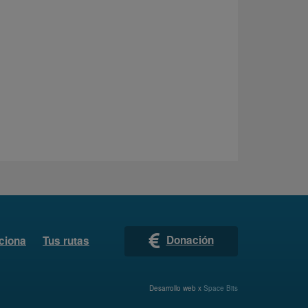
Donación
ciona
Tus rutas
Desarrollo web x
Space Bits