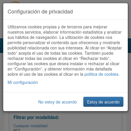
Configuración de privacidad
Utilizamos cookies propias y de terceros para mejorar
Español |
Català
Registrate ahora
Acceder
nuestros servicios, elaborar información estadística y analizar
sus hábitos de navegación. La utilización de cookies nos
permite personalizar el contenido que ofrecemos y mostrarle
Toggl
publicidad relacionada con sus intereses. Al clicar en “Aceptar
navig
todo” acepta el uso de todas las cookies. También puede
rechazar todas las cookies al clicar en “Rechazar todo”,
Audioruta
Todas las rutas
configurar las cookies que desea instalar o rechazar al clicar
en “Configuración”, y obtener información más detallada
sobre el uso de las cookies al clicar en la
Ordenar por:
politica de cookies
Más recientes
.
/
Todas las rutas
Dificultad /
Valoración
Mi configuración
No estoy de acuerdo
Estoy de acuerdo
Filtrar las rutas
Filtrar por modalidad:
Cualquier modalidad
BTT