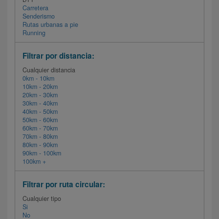
Carretera
Senderismo
Rutas urbanas a pie
Running
Filtrar por distancia:
Cualquier distancia
0km - 10km
10km - 20km
20km - 30km
30km - 40km
40km - 50km
50km - 60km
60km - 70km
70km - 80km
80km - 90km
90km - 100km
100km +
Filtrar por ruta circular:
Cualquier tipo
Si
No