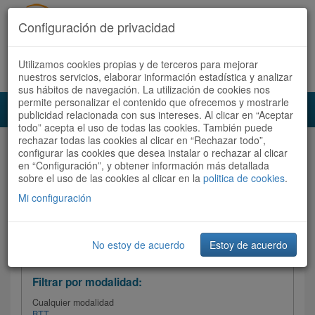
Configuración de privacidad
Utilizamos cookies propias y de terceros para mejorar
Español |
Català
Registrate ahora
Acceder
nuestros servicios, elaborar información estadística y analizar
sus hábitos de navegación. La utilización de cookies nos
permite personalizar el contenido que ofrecemos y mostrarle
Toggl
publicidad relacionada con sus intereses. Al clicar en “Aceptar
navig
todo” acepta el uso de todas las cookies. También puede
rechazar todas las cookies al clicar en “Rechazar todo”,
Audioruta
Todas las rutas
configurar las cookies que desea instalar o rechazar al clicar
en “Configuración”, y obtener información más detallada
sobre el uso de las cookies al clicar en la
Ordenar por:
politica de cookies
Más recientes
.
/
Todas las rutas
Dificultad /
Valoración
Mi configuración
No estoy de acuerdo
Estoy de acuerdo
Filtrar las rutas
Filtrar por modalidad:
Cualquier modalidad
BTT