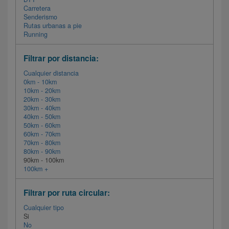
Carretera
Senderismo
Rutas urbanas a pie
Running
Filtrar por distancia:
Cualquier distancia
0km - 10km
10km - 20km
20km - 30km
30km - 40km
40km - 50km
50km - 60km
60km - 70km
70km - 80km
80km - 90km
90km - 100km
100km +
Filtrar por ruta circular:
Cualquier tipo
Si
No