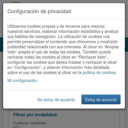
Configuración de privacidad
Utilizamos cookies propias y de terceros para mejorar
Español |
Català
Registrate ahora
Acceder
nuestros servicios, elaborar información estadística y analizar
sus hábitos de navegación. La utilización de cookies nos
permite personalizar el contenido que ofrecemos y mostrarle
Toggl
publicidad relacionada con sus intereses. Al clicar en “Aceptar
navig
todo” acepta el uso de todas las cookies. También puede
rechazar todas las cookies al clicar en “Rechazar todo”,
Audioruta
Todas las rutas
configurar las cookies que desea instalar o rechazar al clicar
en “Configuración”, y obtener información más detallada
sobre el uso de las cookies al clicar en la
Ordenar por:
politica de cookies
Más recientes
.
/
Todas las rutas
Dificultad /
Valoración
Mi configuración
No estoy de acuerdo
Estoy de acuerdo
Filtrar las rutas
Filtrar por modalidad:
Cualquier modalidad
BTT