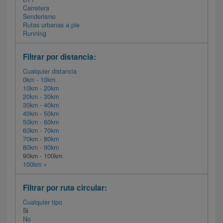
Carretera
Senderismo
Rutas urbanas a pie
Running
Filtrar por distancia:
Cualquier distancia
0km - 10km
10km - 20km
20km - 30km
30km - 40km
40km - 50km
50km - 60km
60km - 70km
70km - 80km
80km - 90km
90km - 100km
100km +
Filtrar por ruta circular:
Cualquier tipo
Si
No