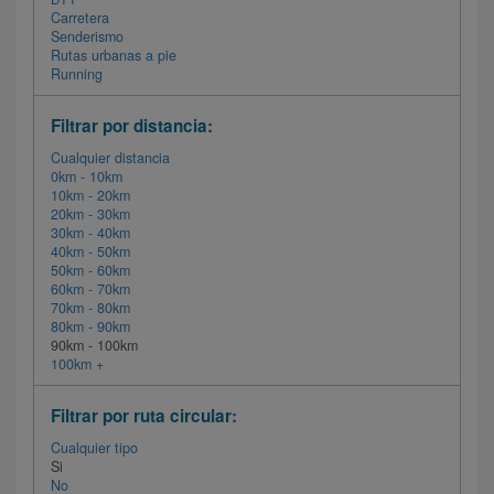
Carretera
Senderismo
Rutas urbanas a pie
Running
Filtrar por distancia:
Cualquier distancia
0km - 10km
10km - 20km
20km - 30km
30km - 40km
40km - 50km
50km - 60km
60km - 70km
70km - 80km
80km - 90km
90km - 100km
100km +
Filtrar por ruta circular:
Cualquier tipo
Si
No