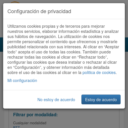
Configuración de privacidad
Utilizamos cookies propias y de terceros para mejorar
Español |
Català
Registrate ahora
Acceder
nuestros servicios, elaborar información estadística y analizar
sus hábitos de navegación. La utilización de cookies nos
permite personalizar el contenido que ofrecemos y mostrarle
Toggl
publicidad relacionada con sus intereses. Al clicar en “Aceptar
navig
todo” acepta el uso de todas las cookies. También puede
rechazar todas las cookies al clicar en “Rechazar todo”,
Audioruta
Todas las rutas
configurar las cookies que desea instalar o rechazar al clicar
en “Configuración”, y obtener información más detallada
sobre el uso de las cookies al clicar en la
Ordenar por:
politica de cookies
Más recientes
.
/
Todas las rutas
Dificultad /
Valoración
Mi configuración
No estoy de acuerdo
Estoy de acuerdo
Filtrar las rutas
Filtrar por modalidad:
Cualquier modalidad
BTT