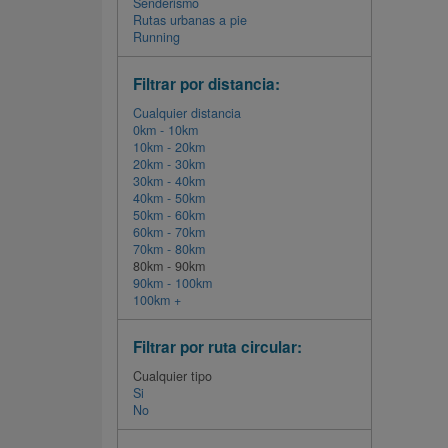
Senderismo
Rutas urbanas a pie
Running
Filtrar por distancia:
Cualquier distancia
0km - 10km
10km - 20km
20km - 30km
30km - 40km
40km - 50km
50km - 60km
60km - 70km
70km - 80km
80km - 90km
90km - 100km
100km +
Filtrar por ruta circular:
Cualquier tipo
Si
No