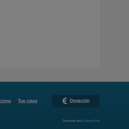
Donación
ciona
Tus rutas
Desarrollo web x
Space Bits