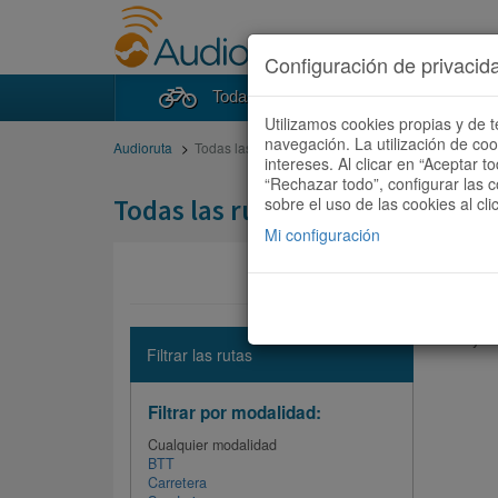
Configuración de privacid
Todas las rutas
Buscad
Utilizamos cookies propias y de t
navegación. La utilización de co
Audioruta
Todas las rutas
intereses. Al clicar en “Aceptar 
“Rechazar todo”, configurar las c
Todas las rutas
sobre el uso de las cookies al cli
Mi configuración
No hay ni
Filtrar las rutas
Filtrar por modalidad:
Cualquier modalidad
BTT
Carretera