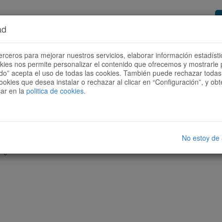
ad
or de rutas
Quieres ser colaborador?
Cóm
erceros para mejorar nuestros servicios, elaborar información estadísti
okies nos permite personalizar el contenido que ofrecemos y mostrarle 
todo” acepta el uso de todas las cookies. También puede rechazar todas 
ookies que desea instalar o rechazar al clicar en “Configuración”, y o
car en la
politica de cookies
.
No estoy de
nguna ruta con las características seleccionadas