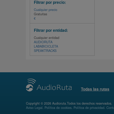
Filtrar por precio:
Cualquier precio
Gratuitas
€
Filtrar por entidad:
Cualquier entidad
AUDIORUTA
LABABICICLETA
SPEAKTRACKS
Todas las rutas
Copyright © 2026 Audioruta.Todos los derechos reservados.
Aviso Legal
.
Política de cookies
.
Política de privacidad
.
Conta