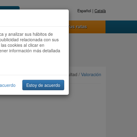
Español |
Català
Registrate ahora
Acceder
o funciona
Tus rutas
ca y analizar sus hábitos de
publicidad relacionada con sus
las cookies al clicar en
btener información más detallada
Ordenar por:
Más recientes
/ Dificultad /
Valoración
 acuerdo
Estoy de acuerdo