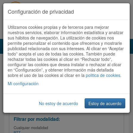
Configuración de privacidad
Utilizamos cookies propias y de terceros para mejorar
Español |
Català
Registrate ahora
Acceder
nuestros servicios, elaborar información estadística y analizar
sus hábitos de navegación. La utilización de cookies nos
permite personalizar el contenido que ofrecemos y mostrarle
Toggl
publicidad relacionada con sus intereses. Al clicar en “Aceptar
navig
todo” acepta el uso de todas las cookies. También puede
rechazar todas las cookies al clicar en “Rechazar todo”,
Audioruta
Todas las rutas
configurar las cookies que desea instalar o rechazar al clicar
en “Configuración”, y obtener información más detallada
sobre el uso de las cookies al clicar en la
Ordenar por:
politica de cookies
Más recientes
.
/
Todas las rutas
Dificultad /
Valoración
Mi configuración
No estoy de acuerdo
Estoy de acuerdo
Filtrar las rutas
Filtrar por modalidad:
Cualquier modalidad
BTT