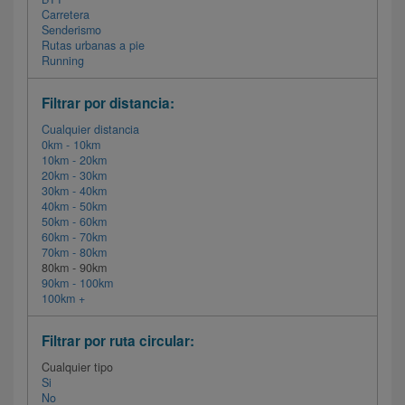
Carretera
Senderismo
Rutas urbanas a pie
Running
Filtrar por distancia:
Cualquier distancia
0km - 10km
10km - 20km
20km - 30km
30km - 40km
40km - 50km
50km - 60km
60km - 70km
70km - 80km
80km - 90km
90km - 100km
100km +
Filtrar por ruta circular:
Cualquier tipo
Si
No