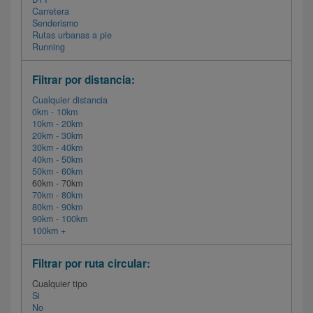
Carretera
Senderismo
Rutas urbanas a pie
Running
Filtrar por distancia:
Cualquier distancia
0km - 10km
10km - 20km
20km - 30km
30km - 40km
40km - 50km
50km - 60km
60km - 70km
70km - 80km
80km - 90km
90km - 100km
100km +
Filtrar por ruta circular:
Cualquier tipo
Si
No