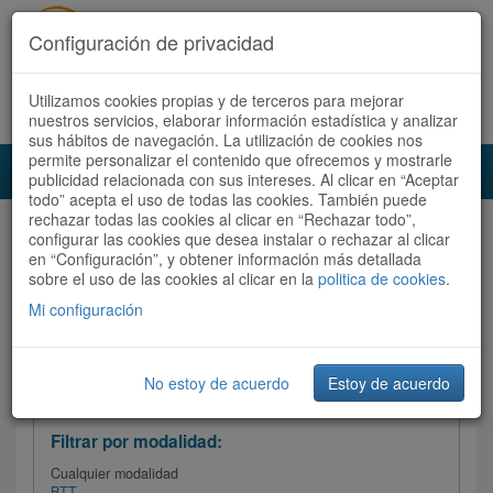
Configuración de privacidad
Utilizamos cookies propias y de terceros para mejorar
Español |
Català
Registrate ahora
Acceder
nuestros servicios, elaborar información estadística y analizar
sus hábitos de navegación. La utilización de cookies nos
permite personalizar el contenido que ofrecemos y mostrarle
Toggl
publicidad relacionada con sus intereses. Al clicar en “Aceptar
navig
todo” acepta el uso de todas las cookies. También puede
rechazar todas las cookies al clicar en “Rechazar todo”,
Audioruta
Todas las rutas
configurar las cookies que desea instalar o rechazar al clicar
en “Configuración”, y obtener información más detallada
sobre el uso de las cookies al clicar en la
Ordenar por:
politica de cookies
Más recientes
.
/
Todas las rutas
Dificultad /
Valoración
Mi configuración
No estoy de acuerdo
Estoy de acuerdo
Filtrar las rutas
Filtrar por modalidad:
Cualquier modalidad
BTT