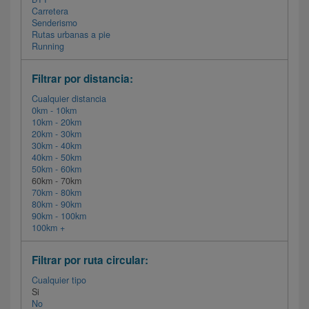
Carretera
Senderismo
Rutas urbanas a pie
Running
Filtrar por distancia:
Cualquier distancia
0km - 10km
10km - 20km
20km - 30km
30km - 40km
40km - 50km
50km - 60km
60km - 70km
70km - 80km
80km - 90km
90km - 100km
100km +
Filtrar por ruta circular:
Cualquier tipo
Si
No