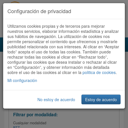
Configuración de privacidad
Utilizamos cookies propias y de terceros para mejorar
Español |
Català
Registrate ahora
Acceder
nuestros servicios, elaborar información estadística y analizar
sus hábitos de navegación. La utilización de cookies nos
permite personalizar el contenido que ofrecemos y mostrarle
Toggl
publicidad relacionada con sus intereses. Al clicar en “Aceptar
navig
todo” acepta el uso de todas las cookies. También puede
rechazar todas las cookies al clicar en “Rechazar todo”,
Audioruta
Todas las rutas
configurar las cookies que desea instalar o rechazar al clicar
en “Configuración”, y obtener información más detallada
sobre el uso de las cookies al clicar en la
Ordenar por:
politica de cookies
Más recientes
.
/
Todas las rutas
Dificultad /
Valoración
Mi configuración
No estoy de acuerdo
Estoy de acuerdo
Filtrar las rutas
Filtrar por modalidad:
Cualquier modalidad
BTT